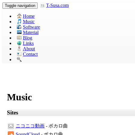
T-Susa.com
Toggle navigation
Home
Music
Software
Material
Blog
Links
About
Contact
Music
Sites
ニコニコ動画
- ボカロ曲
SoundCloud
- ボカロ曲