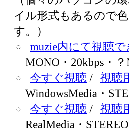
イル形式もあるので色
す。）
muzie内にて視聴
MONO
・
20kbps
・
？
今すぐ視聴
/
視聴
WindowsMedia
・
ST
今すぐ視聴
/
視聴
RealMedia
・
STEREO