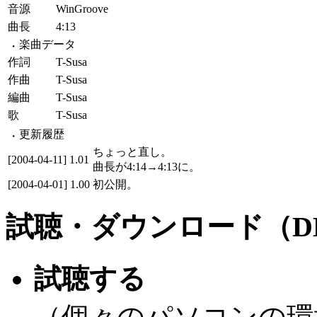
音源
WinGroove
曲長
4:13
楽曲データ
作詞
T-Susa
作曲
T-Susa
編曲
T-Susa
歌
T-Susa
更新履歴
ちょっと直し。
[2004-04-11]
1.01
曲長が4:14→4:13に。
[2004-04-01]
1.00
初公開。
試聴・ダウンロード（D
試聴する
（個々のパソコンの環